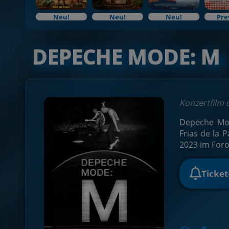
Neu!
Neu!
Neu!
Pre
DEPECHE MODE: M
Konzertfilm
Depeche Mod
Frias de la 
2023 im Foro
Ticke