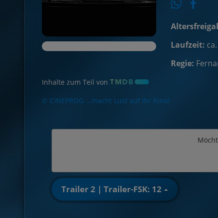
Altersfreiga
Laufzeit:
ca.
Regie:
Ferna
Inhalte zum Teil von
© CINEPROG ...macht Lust auf Ihr Kino!
Möcht
Trailer 2 | Trailer-FSK: 12