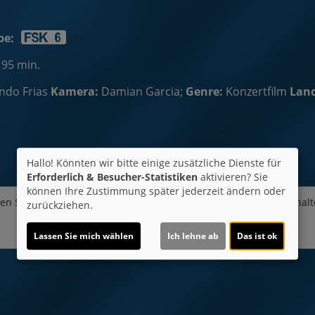
be:
 95 min.
ndo Frias
Kamera:
Damian Garcia;
Genre:
Konzertfilm
Land
Hallo! Könnten wir bitte einige zusätzliche Dienste für
Erforderlich & Besucher-Statistiken
aktivieren? Sie
können Ihre Zustimmung später jederzeit ändern oder
en Sie von
Youtube (Trailer ansehen)
bereitgestellte externe Inhalt
zurückziehen.
Ja
Lassen Sie mich wählen
Ich lehne ab
Das ist ok