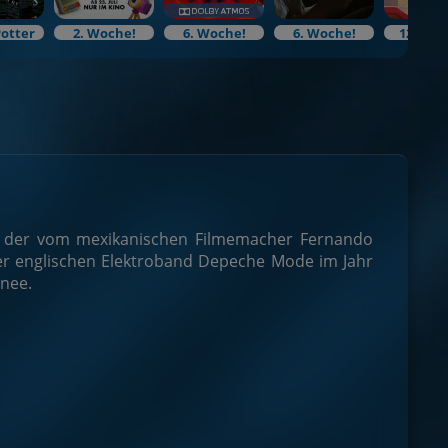
Potter
2. Woche!
6. Woche!
6. Woche!
12. Woc
, der vom mexikanischen Filmemacher Fernando
 der englischen Elektroband Depeche Mode im Jahr
nee.