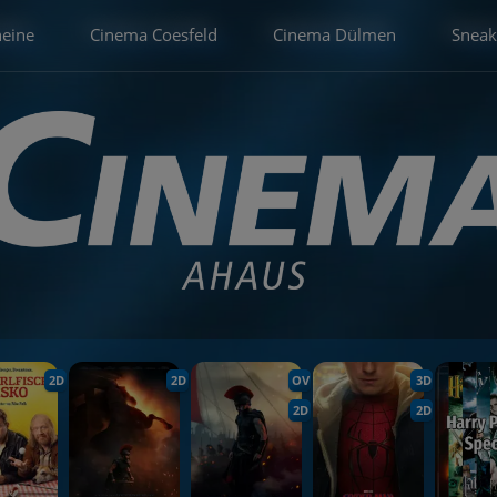
heine
Cinema Coesfeld
Cinema Dülmen
Sneak
2D
2D
OV
3D
2D
2D