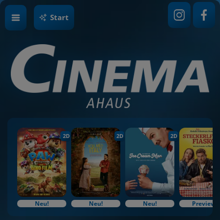
Start
2D
2D
2D
Neu!
Neu!
Neu!
Preview