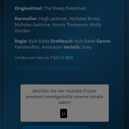
Originaltitel:
The Sheep Detectives
Darsteller:
Hugh Jackman, Nicholas Braun,
Nicholas Galitzine, Emma Thompson, Molly
Gordon
Regie:
Kyle Balda
Drehbuch:
Kyle Balda
Genre:
Familienfilm, Animation
Verleih:
Sony
Inhalte zum Teil von
© CINEPROG ...macht Lust auf Ihr Kino!
Möchten Sie von
Youtube (Trailer
ansehen)
bereitgestellte externe Inhalte
laden?
Ja