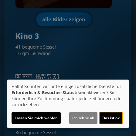
alle Bilder zeigen
Kino 3
41 bequeme Sessel
16 qm Leinwand
Hallo! Könnten wir bitte einige zusätzliche Dienste für
Erforderlich & Besucher-Statistiken
aktivieren? Sie
können Ihre Zustimmung später jederzeit ändern oder
alle Bilder zeigen
Saalplan
zurückziehen.
Lassen Sie mich wählen
Ich lehne ab
Das ist ok
Kino 4
36 bequeme Sessel