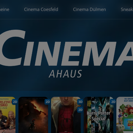
heine
Cinema Coesfeld
Cinema Dülmen
Sneak
2D
2D
3D
2D
2D