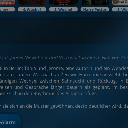
view
4. Woche!
2. Woche!
Harry Potter
3. Wo
igant, Jannis Niewöhner und Vera Flück in einem Film von An
in Berlin: Tanja und Jerome, eine Autorin und ein Webdes
ken am Laufen. Was nach außen wie Harmonie aussieht, be
ndigen Wechsel zwischen Sehnsucht und Rückzug. In Ber
eisen und Gespräche länger dauern als geplant. Im besc
me sich in den Rhythmus des Alltags einfügt.
 sie sich an die Muster gewöhnen, desto deutlicher wird, d
t-Alarm