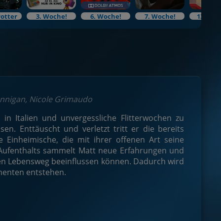
Potter
3. Woche!
6. Woche!
7. Woche!
13. Woc
Hannigan, Nicole Grimaudo
 in Italien und unvergessliche Flitterwochen zu
en. Enttäuscht und verletzt tritt er die bereits
ohe Einheimische, die mit ihrer offenen Art seine
 Aufenthalts sammelt Matt neue Erfahrungen und
en Lebensweg beeinflussen können. Dadurch wird
menten entstehen.