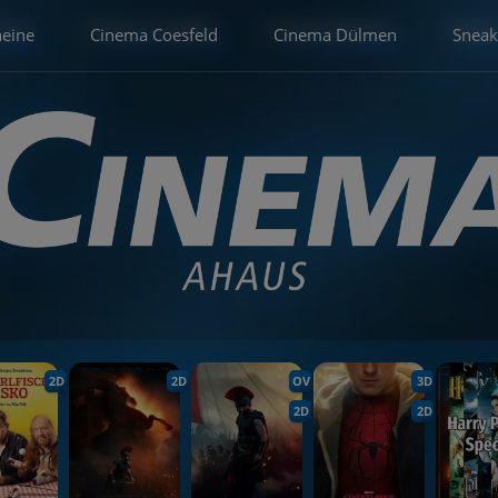
heine
Cinema Coesfeld
Cinema Dülmen
Sneak
2D
2D
OV
3D
2D
2D