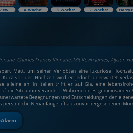
view
4. Woche!
3. Woche!
2. Woche!
Harry 
innane, Charles Francis Kinnane. Mit Kevin James, Alyson 
spart Matt, um seiner Verlobten eine luxuriöse Hochzeit
 Kurz vor der Hochzeit wird er jedoch unerwartet verlass
se alleine an. In Italien trifft er auf Gia, eine lebensfr
 auf die Situation verändert. Während ihres gemeinsamen
e unerwartete Begegnungen und Entscheidungen den eigen
ass persönliche Neuanfänge oft aus unvorhergesehenen Mo
t-Alarm