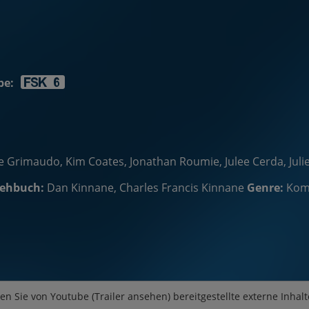
be:
e Grimaudo, Kim Coates, Jonathan Roumie, Julee Cerda, Juli
ehbuch:
Dan Kinnane, Charles Francis Kinnane
Genre:
Kom
en Sie von
Youtube (Trailer ansehen)
bereitgestellte externe Inhalt