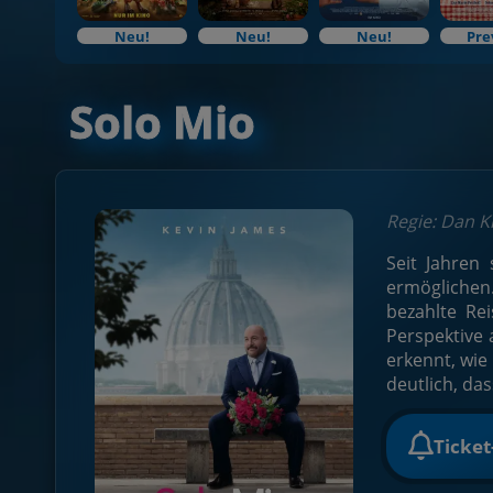
Neu!
Neu!
Neu!
Pre
Solo Mio
Regie: Dan K
Seit Jahren 
ermöglichen.
bezahlte Rei
Perspektive
erkennt, wi
deutlich, d
Ticke