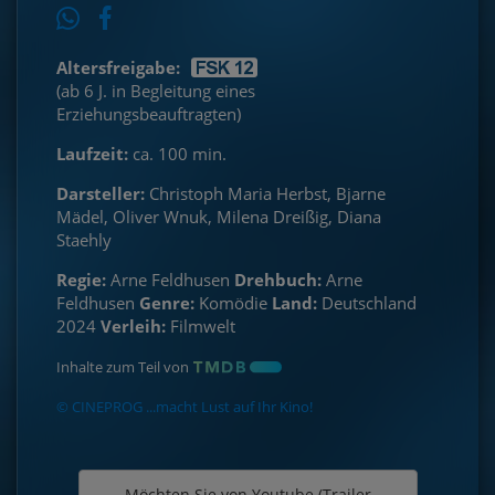
Altersfreigabe:
(ab 6 J. in Begleitung eines
Erziehungsbeauftragten)
Laufzeit:
ca. 100 min.
Darsteller:
Christoph Maria Herbst, Bjarne
Mädel, Oliver Wnuk, Milena Dreißig, Diana
Staehly
Regie:
Arne Feldhusen
Drehbuch:
Arne
Feldhusen
Genre:
Komödie
Land:
Deutschland
2024
Verleih:
Filmwelt
Inhalte zum Teil von
© CINEPROG ...macht Lust auf Ihr Kino!
Möchten Sie von
Youtube (Trailer