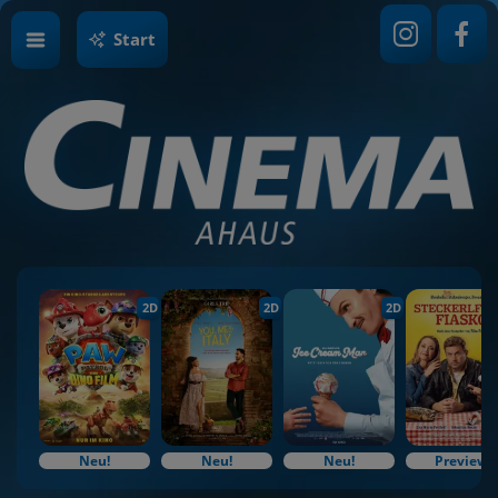
Start
2D
2D
2D
Neu!
Neu!
Neu!
Preview