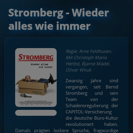
Stromberg - Wieder
alles wie immer
Regie: Arne Feldhusen.
Mit Christoph Maria
Herbst, Bjarne Mädel,
Oliver Wnuk
Zwanzig Jahre sind
vergangen, seit Bernd
Stromberg und sein
Team von der
Schadensregulierung der
CAPITOL-Versicherung
die deutsche Büro-Kultur
revolutioniert haben.
Damals prägten lockere Sprüche, fragwürdige