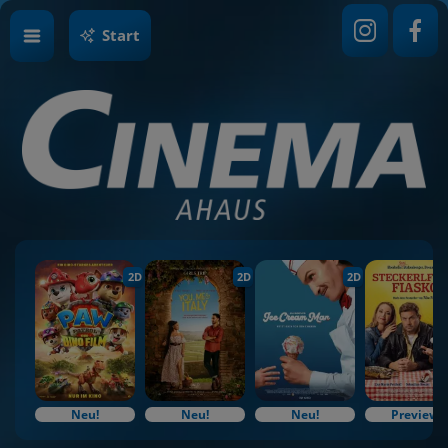
Start
2D
2D
2D
Neu!
Neu!
Neu!
Preview