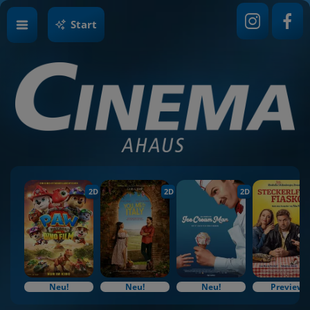
Start
2D
2D
2D
Neu!
Neu!
Neu!
Preview