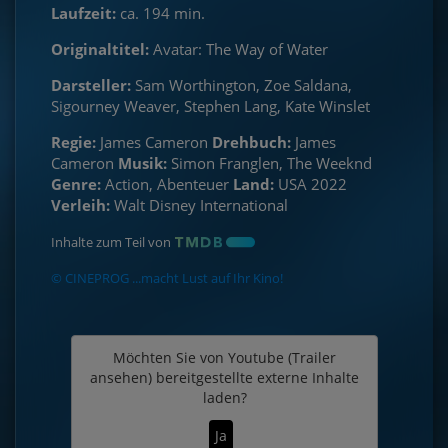
Laufzeit:
ca. 194 min.
Originaltitel:
Avatar: The Way of Water
Darsteller:
Sam Worthington, Zoe Saldana,
Sigourney Weaver, Stephen Lang, Kate Winslet
Regie:
James Cameron
Drehbuch:
James
Cameron
Musik:
Simon Franglen, The Weeknd
Genre:
Action, Abenteuer
Land:
USA 2022
Verleih:
Walt Disney International
Inhalte zum Teil von
© CINEPROG ...macht Lust auf Ihr Kino!
Möchten Sie von
Youtube (Trailer
ansehen)
bereitgestellte externe Inhalte
laden?
Ja