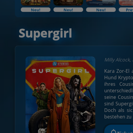
Neu!
Neu!
Neu!
Pre
Supergirl
Milly Alcock,
Kara Zor-El 
Hund Krypto.
ihres Cous
unterschiedl
seine Cousi
sind Supergi
Doch als si
bestehen zu