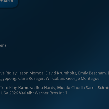
t-Alarm
ten)
 Eve Ridley, Jason Momoa, David Krumholtz, Emily Beecham,
r Agyepong, Clara Rosager, Wil Coban, George Montague
 Tom King
Kamera:
Rob Hardy;
Musik:
Claudia Sarne
Schni
USA 2026
Verleih:
Warner Bros Int´l