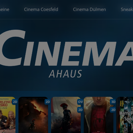
heine
Cinema Coesfeld
Cinema Dülmen
Sneak
2D
2D
OV
3D
2D
2D