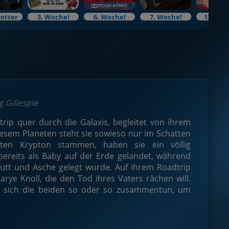
Potter
3. Woche!
6. Woche!
7. Woche!
13. Woc
 Gillespie
trip quer durch die Galaxis, begleitet von ihrem
diesem Planeten steht sie sowieso nur im Schatten
ten Krypton stammen, haben sie ein völlig
 bereits als Baby auf der Erde gelandet, während
utt und Asche gelegt wurde. Auf ihrem Roadtrip
arye Knoll, die den Tod ihres Vaters rächen will.
en sich die beiden so oder so zusammentun, um