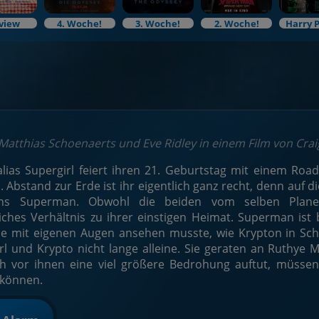
view
4. Woche!
3. Woche!
2. Woche!
Harry 
 Matthias Schoenaerts und Eve Ridley in einem Film von Craig
alias Supergirl feiert ihren 21. Geburtstag mit einem Road
 Abstand zur Erde ist ihr eigentlich ganz recht, denn auf 
ins Superman. Obwohl die beiden vom selben Plane
iches Verhältnis zu ihrer einstigen Heimat. Superman ist
ne mit eigenen Augen ansehen musste, wie Krypton in Sch
rl und Krypto nicht lange alleine. Sie geraten an Ruthye M
ch vor ihnen eine viel größere Bedrohung auftut, müss
 können.