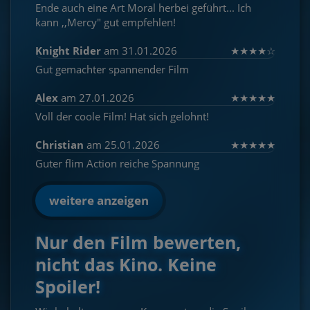
Ende auch eine Art Moral herbei geführt... Ich
kann ,,Mercy" gut empfehlen!
Knight Rider
am 31.01.2026
★
★
★
★
☆
Gut gemachter spannender Film
Alex
am 27.01.2026
★
★
★
★
★
Voll der coole Film! Hat sich gelohnt!
Christian
am 25.01.2026
★
★
★
★
★
Guter flim Action reiche Spannung
weitere anzeigen
Nur den Film bewerten,
nicht das Kino. Keine
Spoiler!