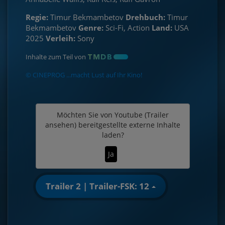
Regie:
Timur Bekmambetov
Drehbuch:
Timur
Bekmambetov
Genre:
Sci-Fi, Action
Land:
USA
2025
Verleih:
Sony
Inhalte zum Teil von
© CINEPROG ...macht Lust auf Ihr Kino!
Möchten Sie von
Youtube (Trailer
ansehen)
bereitgestellte externe Inhalte
laden?
Ja
Trailer 2 | Trailer-FSK: 12