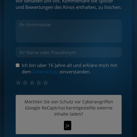
Wir behalten uns vor, Kommentare die Spoiler
und Bewertungen des Kinos enthalten, zu löschen.
Ich bin über 16 Jahre alt und erkläre mich mit
dem
Datenschutz
einverstanden.
☆
☆
☆
☆
☆
Möchten Sie von
Schutz vor Cyberangriffen
(Google ReCaptcha)
bereitgestellte externe
Inhalte laden?
Ja