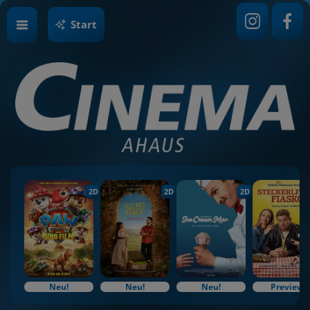
Start
2D
2D
2D
Neu!
Neu!
Neu!
Preview