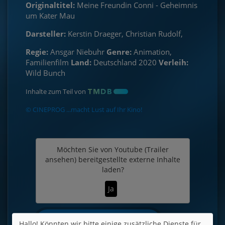
Originaltitel:
Meine Freundin Conni - Geheimnis
um Kater Mau
Darsteller:
Kerstin Draeger, Christian Rudolf,
Regie:
Ansgar Niebuhr
Genre:
Animation,
Familienfilm
Land:
Deutschland 2020
Verleih:
Wild Bunch
Inhalte zum Teil von
© CINEPROG ...macht Lust auf Ihr Kino!
Möchten Sie von
Youtube (Trailer
ansehen)
bereitgestellte externe Inhalte
laden?
Ja
Trailer 1 | Trailer-FSK: 0
Hallo! Könnten wir bitte einige zusätzliche Dienste für