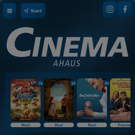
Start
2D
2D
2D
Neu!
Neu!
Neu!
Preview