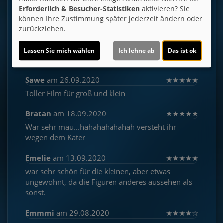
Erforderlich & Besucher-Statistiken
aktivieren? Sie
können Ihre Zustimmung später jederzeit ändern oder
zurückziehen.
Kommentare
Lassen Sie mich wählen
Ich lehne ab
Das ist ok
★
★
★
★
★
6
Sawe
am 26.09.2020
★
★
★
★
★
Toller Film für groß und klein
Bratan
am 18.09.2020
★
★
★
★
★
War sehr mau...hahahahahahah versteht ihr
wegen dem Kater
Emelie
am 13.09.2020
★
★
★
★
★
war sehr schön für die kleinen, aber etwas
ungewohnt, da die Figuren anderes aussehen als
sonst.
Emmmi
am 29.08.2020
★
★
★
★
☆