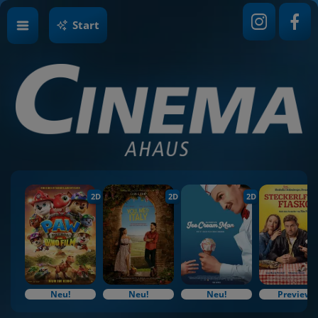
Start
2D
2D
2D
Neu!
Neu!
Neu!
Preview