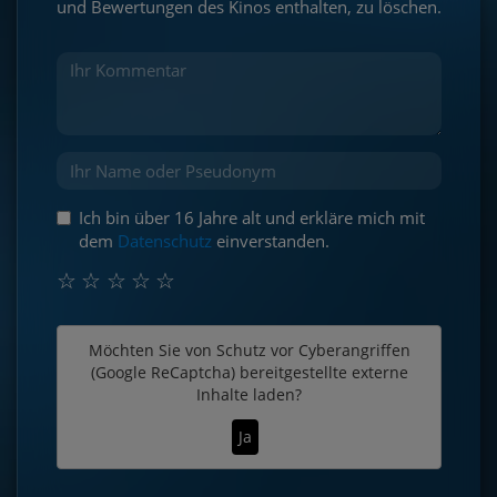
und Bewertungen des Kinos enthalten, zu löschen.
Ich bin über 16 Jahre alt und erkläre mich mit
dem
Datenschutz
einverstanden.
☆
☆
☆
☆
☆
Möchten Sie von
Schutz vor Cyberangriffen
(Google ReCaptcha)
bereitgestellte externe
Inhalte laden?
Ja