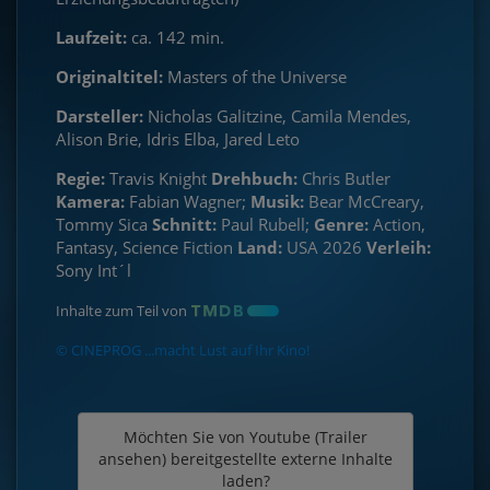
Laufzeit:
ca. 142 min.
Originaltitel:
Masters of the Universe
Darsteller:
Nicholas Galitzine, Camila Mendes,
Alison Brie, Idris Elba, Jared Leto
Regie:
Travis Knight
Drehbuch:
Chris Butler
Kamera:
Fabian Wagner;
Musik:
Bear McCreary,
Tommy Sica
Schnitt:
Paul Rubell;
Genre:
Action,
Fantasy, Science Fiction
Land:
USA 2026
Verleih:
Sony Int´l
Inhalte zum Teil von
© CINEPROG ...macht Lust auf Ihr Kino!
Möchten Sie von
Youtube (Trailer
ansehen)
bereitgestellte externe Inhalte
laden?