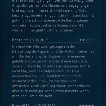
ich ihn wirklich gelungen. Der Film ist witzig, viele
Anspielungen auf alte Namen und Begegnungen.
Und auch wenn man sich nicht sehr mit Motu
beschäftigt findet man gut in den Film und kommt
gut mit. Viele Actionszenen, tolle Kampfszenen
und sehr nett anzusehende Schauspieler -) Ich
würde ihn mir glatt nochmal ansehen.
Beate
am 18.06.2026
★
★
☆
☆
☆
Ich fand den Film zwar gelungen in der
Darstellung der Figuren und der Action. Leider hat
mir die Beziehung der Figuren untereinander
gefehlt. Battle-Cat war maximal eine Minute zu
sehen, Orko lediglich ganz kurz am Ende. Mir ist
nicht klar, welches Zielpublikum der Film
ansprechen soll. Vielleicht hat man einfach
versucht, jedes Publikum ein Stück weit
abzuholen. Mein Fazit insgesamt: Nicht schlecht,
aber auch nicht gut. Man verpasst nichts, wenn
man den Film nicht sieht.
Wast1982
am 15.06.2026
★
★
★
★
★