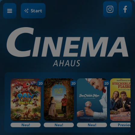
Start
2D
2D
2D
Neu!
Neu!
Neu!
Preview