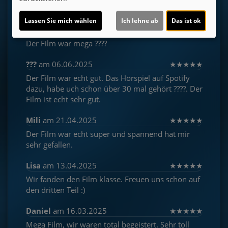
★
★
★
★
★
25
Lassen Sie mich wählen
Ich lehne ab
Das ist ok
N1CØ.Energy
am 17.06.2025
★
★
★
★
★
Der Film war mega ????
???
am 06.06.2025
★
★
★
★
★
Der Film war echt gut. Das Hörspiel auf Spotify
dazu, habe uch schon über 30 mal gehört ????. Der
Film ist echt sehr gut.
Mili
am 21.04.2025
★
★
★
★
★
Der Film war echt super und spannend hat mir
sehr gefallen.
Lisa
am 13.04.2025
★
★
★
★
★
Wir fanden den Film klasse. Freuen uns schon auf
den dritten Teil :)
Daniel
am 16.03.2025
★
★
★
★
★
Mega Film, wir waren total begeistert. Sehr toll