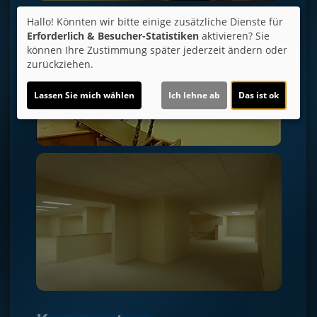
Hallo! Könnten wir bitte einige zusätzliche Dienste für
Erforderlich & Besucher-Statistiken
aktivieren? Sie
können Ihre Zustimmung später jederzeit ändern oder
zurückziehen.
Lassen Sie mich wählen
Ich lehne ab
Das ist ok