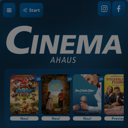
Start
2D
2D
2D
Neu!
Neu!
Neu!
Preview