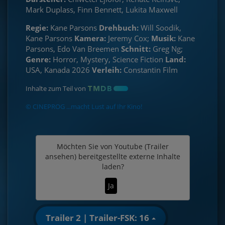
Mark Duplass, Finn Bennett, Lukita Maxwell
Regie:
Kane Parsons
Drehbuch:
Will Soodik,
Kane Parsons
Kamera:
Jeremy Cox;
Musik:
Kane
Parsons, Edo Van Breemen
Schnitt:
Greg Ng;
Genre:
Horror, Mystery, Science Fiction
Land:
USA, Kanada 2026
Verleih:
Constantin Film
Inhalte zum Teil von
© CINEPROG ...macht Lust auf Ihr Kino!
Möchten Sie von
Youtube (Trailer
ansehen)
bereitgestellte externe Inhalte
laden?
Ja
Trailer 2 | Trailer-FSK: 16