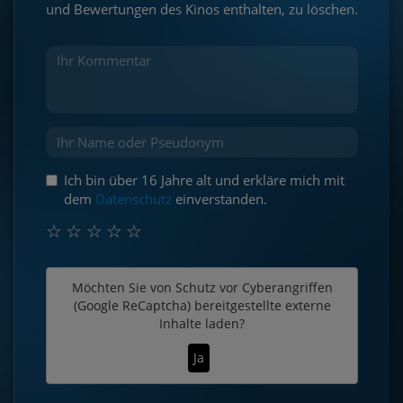
und Bewertungen des Kinos enthalten, zu löschen.
Ich bin über 16 Jahre alt und erkläre mich mit
dem
Datenschutz
einverstanden.
☆
☆
☆
☆
☆
Möchten Sie von
Schutz vor Cyberangriffen
(Google ReCaptcha)
bereitgestellte externe
Inhalte laden?
Ja